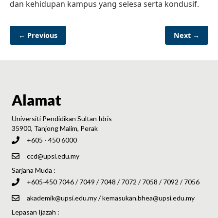
dan kehidupan kampus yang selesa serta kondusif.
← Previous
Next →
Alamat
Universiti Pendidikan Sultan Idris
35900, Tanjong Malim, Perak
+605 - 450 6000
ccd@upsi.edu.my
Sarjana Muda :
+605-450 7046 / 7049 / 7048 / 7072 / 7058 / 7092 / 7056
akademik@upsi.edu.my
/
kemasukan.bhea@upsi.edu.my
Lepasan Ijazah :