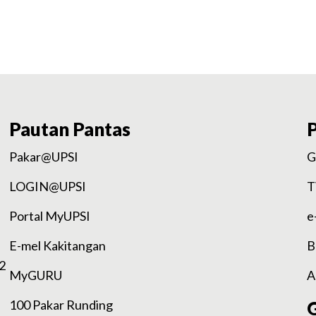
Pautan Pantas
Pakar@UPSI
G
LOGIN@UPSI
T
Portal MyUPSI
e
E-mel Kakitangan
B
2
MyGURU
A
100 Pakar Runding