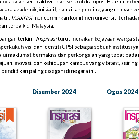
capaian serta aktiviti dari seluruh kampus. Buletin ini b
ara akademik, inisiatif, dan kisah penting yang relevan 
atif,
Inspirasi
mencerminkan komitmen universiti terhada
an terbaik di Malaysia.
angan terkini,
Inspirasi
turut meraikan kejayaan warga sta
rkukuh visi dan identiti UPSI sebagai sebuah institusi yan
ui maklumat bermakna dan perkongsian yang tepat pada 
an, inovasi, dan kehidupan kampus yang vibrant, seiring
pendidikan paling disegani di negara ini.
Disember 2024
Ogos 2024