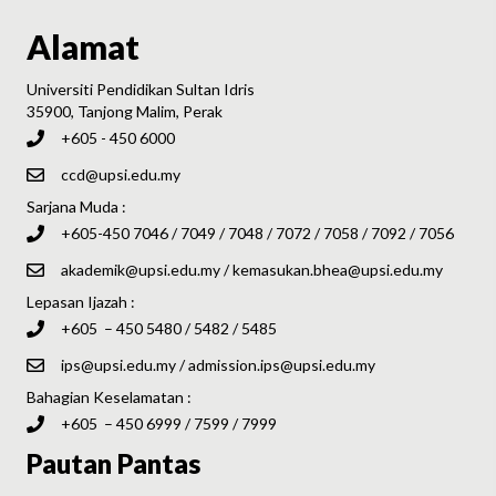
Alamat
Universiti Pendidikan Sultan Idris
35900, Tanjong Malim, Perak
+605 - 450 6000
ccd@upsi.edu.my
Sarjana Muda :
+605-450 7046 / 7049 / 7048 / 7072 / 7058 / 7092 / 7056
akademik@upsi.edu.my
/
kemasukan.bhea@upsi.edu.my
Lepasan Ijazah :
+605 – 450 5480 / 5482 / 5485
ips@upsi.edu.my
/
admission.ips@upsi.edu.my
Bahagian Keselamatan :
+605 – 450 6999 / 7599 / 7999
Pautan Pantas