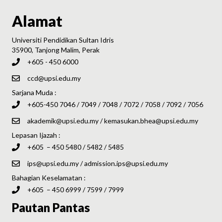
Alamat
Universiti Pendidikan Sultan Idris
35900, Tanjong Malim, Perak
+605 - 450 6000
ccd@upsi.edu.my
Sarjana Muda :
+605-450 7046 / 7049 / 7048 / 7072 / 7058 / 7092 / 7056
akademik@upsi.edu.my
/
kemasukan.bhea@upsi.edu.my
Lepasan Ijazah :
+605 – 450 5480 / 5482 / 5485
ips@upsi.edu.my
/
admission.ips@upsi.edu.my
Bahagian Keselamatan :
+605 – 450 6999 / 7599 / 7999
Pautan Pantas