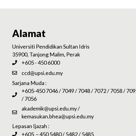
Alamat
Universiti Pendidikan Sultan Idris
35900, Tanjong Malim, Perak
+605 - 450 6000
ccd@upsi.edu.my
Sarjana Muda :
+605-450 7046 / 7049 / 7048 / 7072 / 7058 / 709
/ 7056
akademik@upsi.edu.my
/
kemasukan.bhea@upsi.edu.my
Lepasan Ijazah :
+605 – 450 5480 / 5482 / 5485