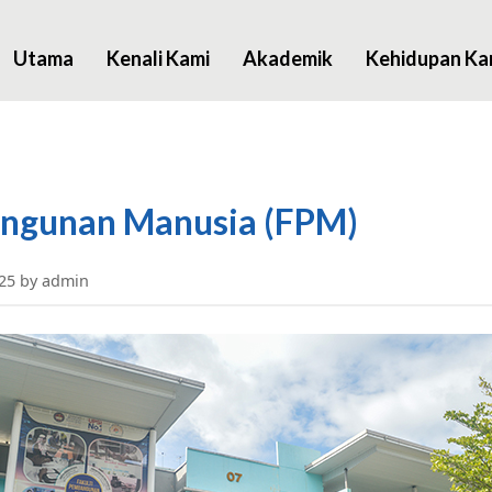
Utama
Kenali Kami
Akademik
Kehidupan K
angunan Manusia (FPM)
025 by admin