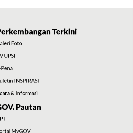
Perkembangan Terkini
aleri Foto
V UPSI
-Pena
uletin INSPIRASI
cara & Informasi
GOV. Pautan
PT
ortal MyGOV