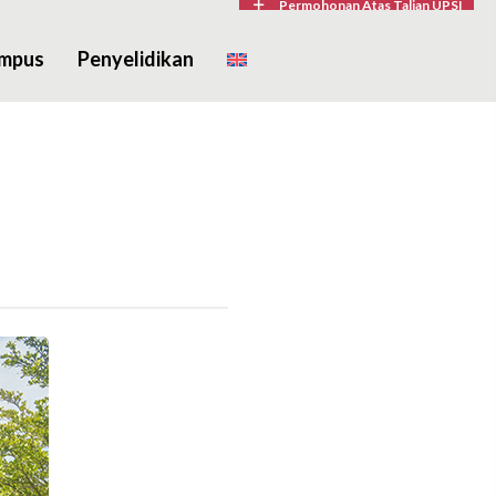
Permohonan Atas Talian UPSI
ampus
Penyelidikan