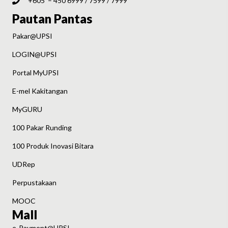
+605 – 450 6999 / 7599 / 7999
Pautan Pantas
Pakar@UPSI
LOGIN@UPSI
Portal MyUPSI
E-mel Kakitangan
MyGURU
100 Pakar Runding
100 Produk Inovasi Bitara
UDRep
Perpustakaan
MOOC
Mall
e-Payment@UPSI