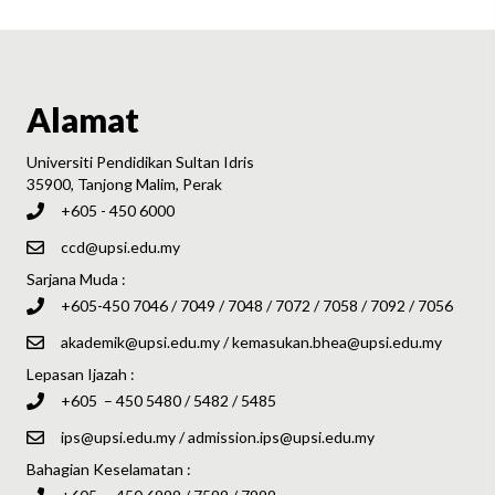
Alamat
Universiti Pendidikan Sultan Idris
35900, Tanjong Malim, Perak
+605 - 450 6000
ccd@upsi.edu.my
Sarjana Muda :
+605-450 7046 / 7049 / 7048 / 7072 / 7058 / 7092 / 7056
akademik@upsi.edu.my
/
kemasukan.bhea@upsi.edu.my
Lepasan Ijazah :
+605 – 450 5480 / 5482 / 5485
ips@upsi.edu.my
/
admission.ips@upsi.edu.my
Bahagian Keselamatan :