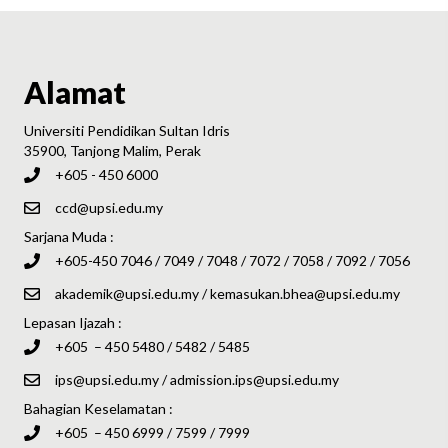
Alamat
Universiti Pendidikan Sultan Idris
35900, Tanjong Malim, Perak
+605 - 450 6000
ccd@upsi.edu.my
Sarjana Muda :
+605-450 7046 / 7049 / 7048 / 7072 / 7058 / 7092 / 7056
akademik@upsi.edu.my
/
kemasukan.bhea@upsi.edu.my
Lepasan Ijazah :
+605 – 450 5480 / 5482 / 5485
ips@upsi.edu.my
/
admission.ips@upsi.edu.my
Bahagian Keselamatan :
+605 – 450 6999 / 7599 / 7999