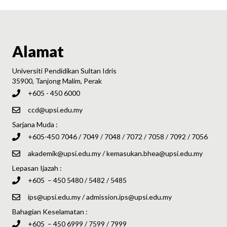
Alamat
Universiti Pendidikan Sultan Idris
35900, Tanjong Malim, Perak
+605 - 450 6000
ccd@upsi.edu.my
Sarjana Muda :
+605-450 7046 / 7049 / 7048 / 7072 / 7058 / 7092 / 7056
akademik@upsi.edu.my
/
kemasukan.bhea@upsi.edu.my
Lepasan Ijazah :
+605 – 450 5480 / 5482 / 5485
ips@upsi.edu.my
/
admission.ips@upsi.edu.my
Bahagian Keselamatan :
+605 – 450 6999 / 7599 / 7999