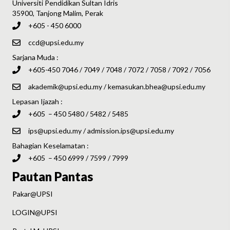
Universiti Pendidikan Sultan Idris
35900, Tanjong Malim, Perak
+605 - 450 6000
ccd@upsi.edu.my
Sarjana Muda :
+605-450 7046 / 7049 / 7048 / 7072 / 7058 / 7092 / 7056
akademik@upsi.edu.my
/
kemasukan.bhea@upsi.edu.my
Lepasan Ijazah :
+605 – 450 5480 / 5482 / 5485
ips@upsi.edu.my
/
admission.ips@upsi.edu.my
Bahagian Keselamatan :
+605 – 450 6999 / 7599 / 7999
Pautan Pantas
Pakar@UPSI
LOGIN@UPSI