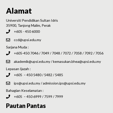
Alamat
Universiti Pendidikan Sultan Idris
35900, Tanjong Malim, Perak
+605 - 450 6000
ccd@upsi.edu.my
Sarjana Muda :
+605-450 7046 / 7049 / 7048 / 7072 / 7058 / 7092 / 7056
akademik@upsi.edu.my
/
kemasukan.bhea@upsi.edu.my
Lepasan Ijazah :
+605 – 450 5480 / 5482 / 5485
ips@upsi.edu.my
/
admission.ips@upsi.edu.my
Bahagian Keselamatan :
+605 – 450 6999 / 7599 / 7999
Pautan Pantas