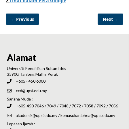
>
Lihat dalam Peta Google
← Previous
Next →
Alamat
Universiti Pendidikan Sultan Idris
35900, Tanjong Malim, Perak
+605 - 450 6000
ccd@upsi.edu.my
Sarjana Muda :
+605-450 7046 / 7049 / 7048 / 7072 / 7058 / 7092 / 7056
akademik@upsi.edu.my
/
kemasukan.bhea@upsi.edu.my
Lepasan Ijazah :