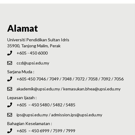
Alamat
Universiti Pendidikan Sultan Idris
35900, Tanjong Malim, Perak
+605 - 450 6000
ccd@upsi.edu.my
Sarjana Muda :
+605-450 7046 / 7049 / 7048 / 7072 / 7058 / 7092 / 7056
akademik@upsi.edu.my
/
kemasukan.bhea@upsi.edu.my
Lepasan Ijazah :
+605 – 450 5480 / 5482 / 5485
ips@upsi.edu.my
/
admission.ips@upsi.edu.my
Bahagian Keselamatan :
+605 – 450 6999 / 7599 / 7999