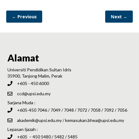
← Previous
Next →
Alamat
Universiti Pendidikan Sultan Idris
35900, Tanjong Malim, Perak
+605 - 450 6000
ccd@upsi.edu.my
Sarjana Muda :
+605-450 7046 / 7049 / 7048 / 7072 / 7058 / 7092 / 7056
akademik@upsi.edu.my
/
kemasukan.bhea@upsi.edu.my
Lepasan Ijazah :
+605 – 450 5480 / 5482 / 5485